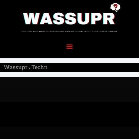
Wassupr
Techn
>
Techn